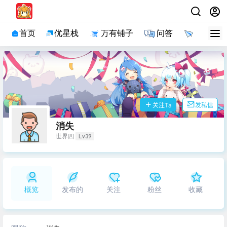
首页
优星栈
万有铺子
问答
导航
关注Ta
发私信
消失
Lv39
世界四
概览
发布的
关注
粉丝
收藏