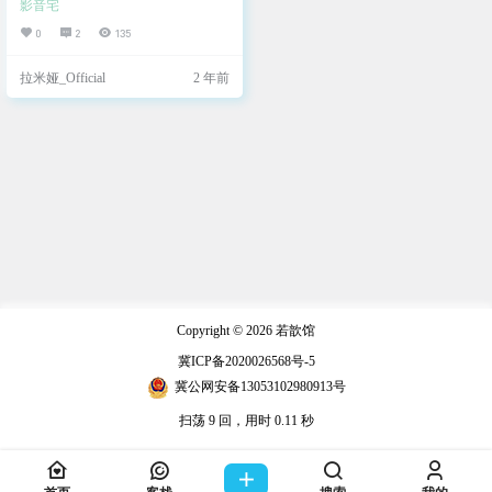
影音宅
音）和伞木希美（东山奈央 配音）
分别负责双簧管和长笛的演奏。铠
0
2
135
塚霙从小就性格内向胆小害羞，在
国中时一直过着非常孤独的生活，
拉米娅_Official
2 年前
希美的出现和靠近让铠塚霙第一次
感受到了友情带来的温暖，因此将
希美视为自己最珍贵的宝物，没想
到眷恋和依赖带来的却是患得患失
的不安全感。 在高中最后一次音乐
比赛中，铠塚霙和希美决定选择
《莉兹与青鸟》为参赛曲目。这首
出自悲…
Copyright © 2026
若歆馆
冀ICP备2020026568号-5
冀公网安备13053102980913号
扫荡 9 回，用时 0.11 秒