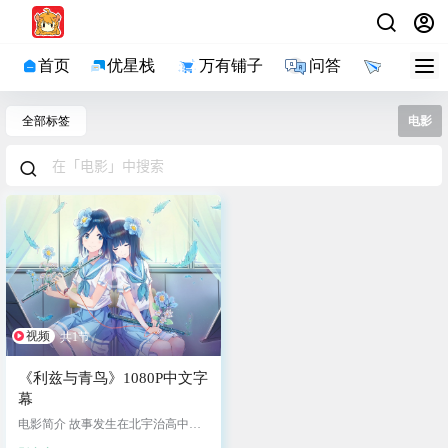
首页
优星栈
万有铺子
问答
导航
全部标签
电影
视频
共1节
《利兹与青鸟》1080P中文字
幕
电影简介 故事发生在北宇治高中的
管乐团中。铠塚霙（种崎敦美 配