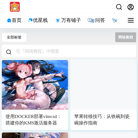
首页
优星栈
万有铺子
问答
导航
全部标签
网络教程
使用DOCKER部署vlmcsd：
苹果转移技巧：从铁碗到瓷
搭建你的KMS激活服务器
碗操作指南