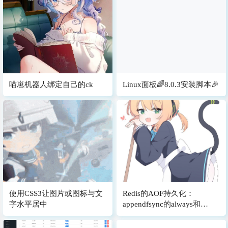
喵崽机器人绑定自己的ck
Linux面板🌈8.0.3安装脚本🎉
使用CSS3让图片或图标与文
Redis的AOF持久化：
字水平居中
appendfsync的always和
everysec不同在哪，该如何选
择