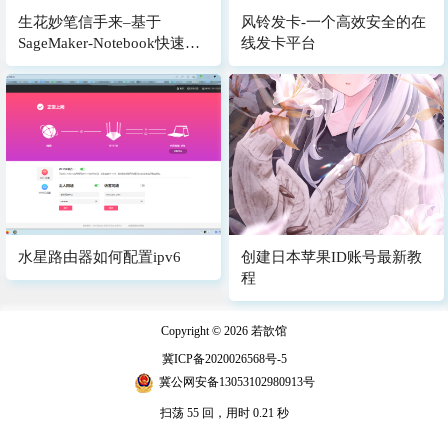
生花妙笔信手来–基于
风铃发卡-一个高效安全的在
SageMaker-Notebook快速搭
线发卡平台
建托管的Stable-Diffusion–AI
作画可视化环境
水星路由器如何配置ipv6
创建日本苹果ID账号最新教
程
Copyright © 2026
若歆馆
冀ICP备2020026568号-5
冀公网安备13053102980913号
扫荡 55 回，用时 0.21 秒