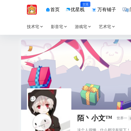
交流
首页
优星栈
万有铺子
技术宅
影音宅
游戏宅
艺术宅
陌丶小文™
世界一
这个人很懒，什么都没有留下！