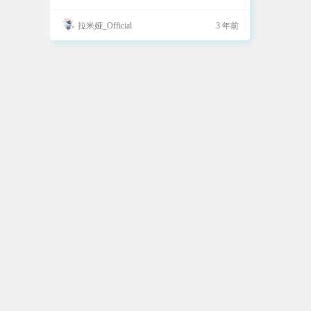
获取ip上网 如果是宽带拨号上网，就直接复用，
自动获取就选“桥模式”，下面就不用动了，保存
拉米娅_Official
3 年前
即可！ 已成功