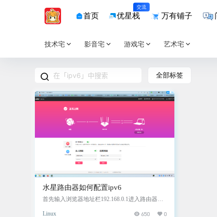
交流
首页
优星栈
万有铺子
技术宅
影音宅
游戏宅
艺术宅
全部标签
水星路由器如何配置ipv6
首先输入浏览器地址栏192.168.0.1进入路由器管
理界面，点击右上角高级设置 进去之后需要注意
Linux
650
0
上网方式，我的是宽带拨号上网，还有一种自动