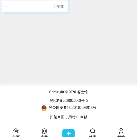
以用于创建各种网页元素，如导航
oi
2 年前
菜单、标语和按钮等。 步骤1：HT
ML 结构 首先，我们需要一个基本
的HTML结构，包含要居中对齐的图
片（或图标）和相应的文字。以下
是一个简单的例子： <!DOCTYPE ht
ml> <html la…
Copyright © 2026
若歆馆
冀ICP备2020026568号-5
冀公网安备13053102980913号
扫荡 8 回，用时 0.10 秒