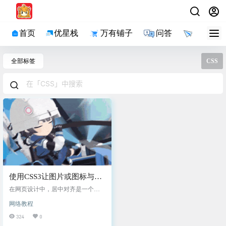
首页
优星栈
万有铺子
问答
导航
全部标签
CSS
使用CSS3让图片或图标与文
字水平居中
在网页设计中，居中对齐是一个常
见而重要的布局需求。在本教程
网络教程
中，我们将学习如何使用CSS3来实
现将图片或图标与文字水平居中对
324
0
齐的效果。这个技术非常实用，可