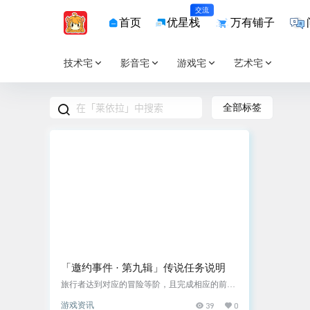
交流
首页
优星栈
万有铺子
技术宅
影音宅
游戏宅
艺术宅
全部标签
「邀约事件 · 第九辑」传说任务说明
旅行者达到对应的冒险等阶，且完成相应的前置
任务后，可使用「传说钥匙」解锁莱依拉的邀约
游戏资讯
39
0
事件。 冒险等阶达到26级可解锁邀约事件功能，