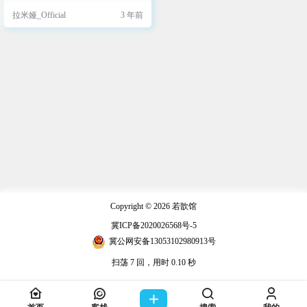
式，我国目前短视频用户数已达9亿
拉米娅_Official
3 年前
多，通过短视频能够展示自己、传
播知识，表达有趣的东西。 剪映是
目前最简单易用、素材最丰富的视
频剪辑软件，很多人用它制作短视
频，但是它的很多模板、素材、特
效都需要VIP。然而，剪映的国际版
却始终免费且无广，这真是堪比…
Copyright © 2026
若歆馆
冀ICP备2020026568号-5
冀公网安备13053102980913号
扫荡 7 回，用时 0.10 秒