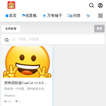
首页
优星栈
万有铺子
问答
导航
全部标签
剪映
剪映国际版CapCut v2.0.0简
体中文版
我发现一个问题，国内很多企业的
海外版本广告特别少，甚至没有，
Windows
有些还不需要VIP。以至于很多小伙
伴都喜欢找海外版、国际版。 短视
572
0
频是当下非常流行的一种娱乐方